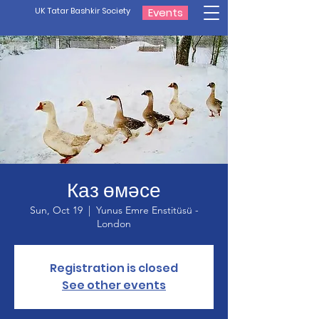
UK Tatar Bashkir Society
Events
Каз өмәсе
Sun, Oct 19
  |  
Yunus Emre Enstitüsü -
London
Registration is closed
See other events