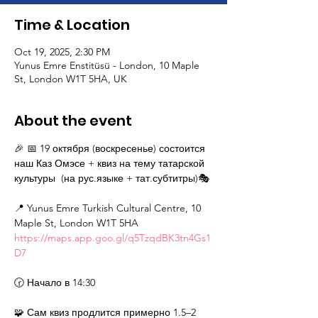
Time & Location
Oct 19, 2025, 2:30 PM
Yunus Emre Enstitüsü - London, 10 Maple
St, London W1T 5HA, UK
About the event
🎉 📅 19 октября (воскресенье) состоится 
наш Каз Омэсе + квиз на тему татарской 
культуры  (на рус.языке + тат.субтитры)🎭
📍 Yunus Emre Turkish Cultural Centre, 10 
Maple St, London W1T 5HA 
https://maps.app.goo.gl/q5TzqdBK3tn4Gs1
D7
🕝 Начало в 14:30
🧩 Сам квиз продлится примерно 1.5–2 