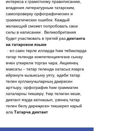
интереса к грамотному правописанию, 
владения литературным татарским, 
самопроверку орфографических и 
грамматических ошибок. Каждый 
желающий сможет попробовать свои 
силы в написании 
. Великобритания 
будет участвовать в третий раз.
диктанта 
на татарском языке
 - ел саен төрле илләрдә һәм төбәкләрдә 
татар телендә компетенциягезне сынау 
өчен үткәрелә торган чара. Акциянең 
максаты – татар телендә хатасыз язарга 
өйрәнүгә кызыксыну уяту, әдәби татар 
телен кулланучыларның даирәсен 
арттыру, орфографик һәм грамматик 
хаталарны тикшерү. Һәр теләгән кеше, 
диктант язуда катнашып, үзенең татар 
телен белү дәрәҗәсен тикшереп карый 
ала.
Татарча диктант