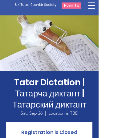
UK Tatar Bashkir Society
Events
Tatar Dictation |
Татарча диктант |
Татарский диктант
Sat, Sep 26
  |  
Location is TBD
Registration is Closed