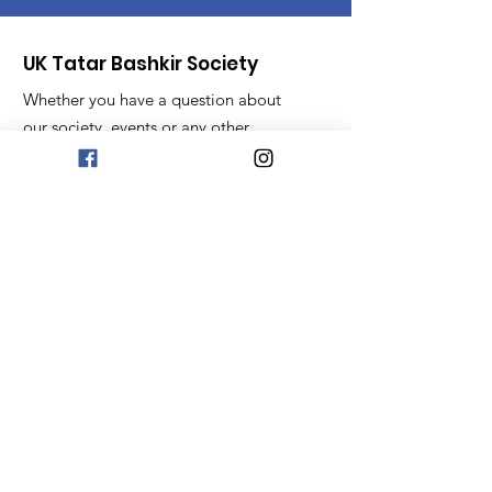
UK Tatar Bashkir Society
Whether you have a question about
our society, events or any other
queries, we are all ears!
Email
:
uktatarbashkir@gmail.com
Get Monthly Updates
Sign Up!