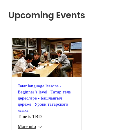
Upcoming Events
Tatar language lessons -
Beginner’s level | Tатар теле
дәресләре - Башлангыч
дәрәжә | Уроки татарского
языка
Time is TBD
More info