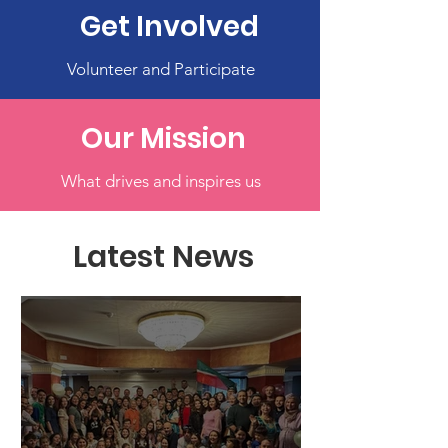
Get Involved
Volunteer and Participate
Our Mission
What drives and inspires us
Latest News