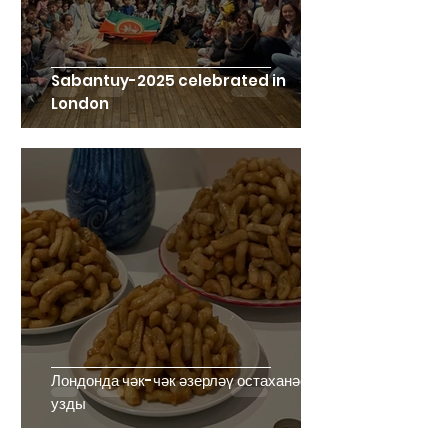
Sabantuy-2025 celebrated in
London
Лондонда чәк-чәк әзерләү остаханәсе
узды