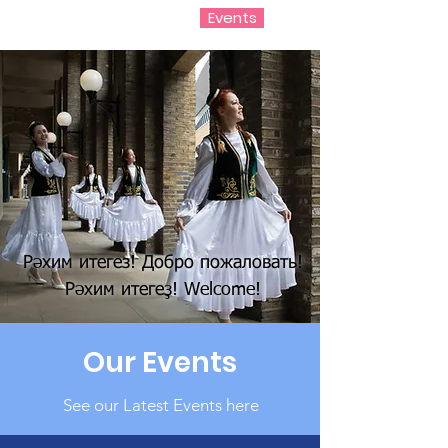
UK Tatar Bashkir Society
Events
Рәхим итегез! Добро пожаловать!
Рәхим итегеҙ! Welcome!
Our Events
See our Latest Events here